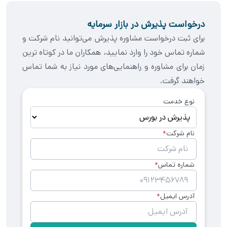
متقاضی است. در نامه پذیرش از شرکت خواسته می‌شود تا
می‌نمایند. البته لازم به ذکر است که به دلیل تعداد کمتر
برخی از موارد افشاشده در امیدنامه را اصلاح کند، افشاهای
درخواست پذیرش در بازار سرمایه
فعالان در بازار نوآوران فرابورس (سرمایه‌گذاران حرفه‌ای)،
جدیدی در امیدنامه اضافه کند، تعهداتی نظیر تکمیل
برای ثبت درخواست مشاوره پذیرش می‌توانید نام شرکت و
شرایط این بازار با سایر بازارهای فرابورسی متفاوت است.
سیستم‌های کنترل داخلی و رفع هرگونه ابهام ناشی از ریسک
شماره تماس خود را وارد نمایید، همکاران ما در کوتاه ترین
و دعاوی احتمالی را ارائه دهد و موارد خاص مربوط به شرکت
زمان برای مشاوره و راهنمایی‌های مورد نیاز به شما تماس
نظیر توضیحات سهامداران عمده و ترکیب ذی‌نفعان را افشا
خواهند گرفت.
نماید.
نوع خدمت
نام شرکت
شماره تماس
آدرس ایمیل